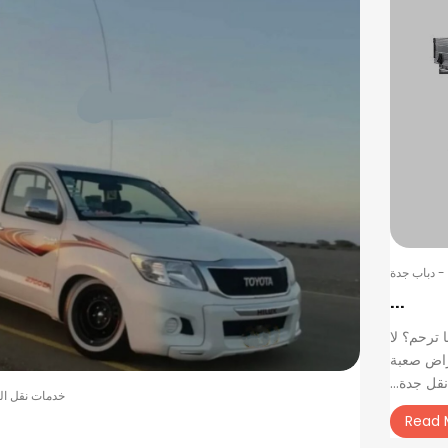
-
دباب جدة
...
 ترحم؟ لا
راض صعبة
قل جدة...
خدمات نقل ا
Read 