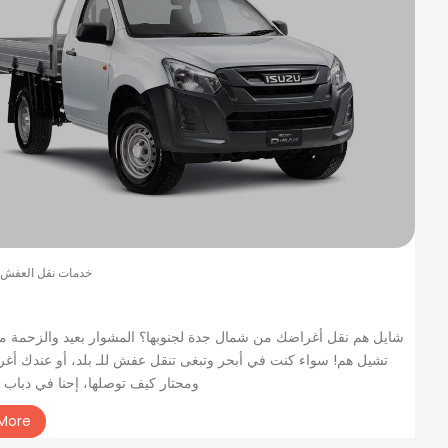
خدمات نقل العفش
شايل هم نقل أغراضك من شمال جدة لجنوبها؟ المشوار بعيد والزحمة ما
تشيل هم! سواء كنت في أبحر وتبغى تنقل عفش للـ بلد، أو عندك أغ
ومحتار كيف توصلها، إحنا في دباب ن
More